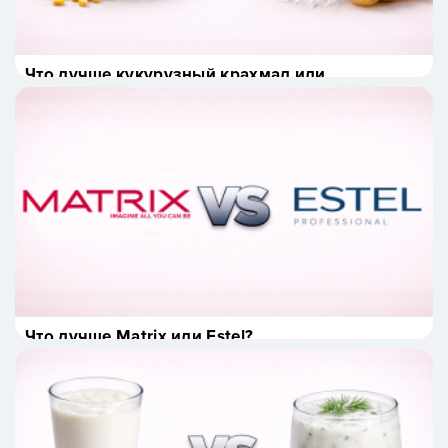
Что лучше кукурузный крахмал или
картофельный?
Что лучше Matrix или Estel?