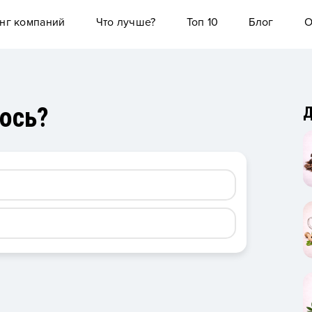
нг компаний
Что лучше?
Топ 10
Блог
О
сось?
Д