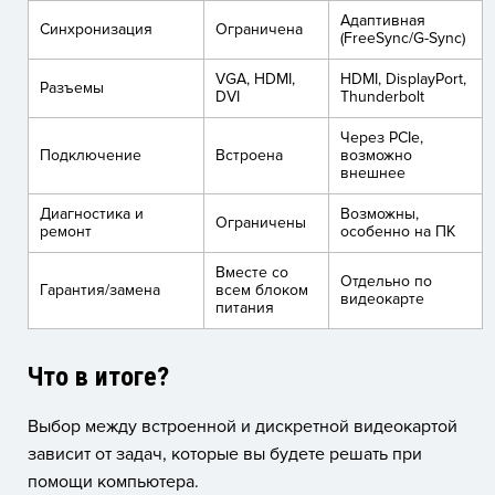
Адаптивная
Синхронизация
Ограничена
(FreeSync/G-Sync)
VGA, HDMI,
HDMI, DisplayPort,
Разъемы
DVI
Thunderbolt
Через PCIe,
Подключение
Встроена
возможно
внешнее
Диагностика и
Возможны,
Ограничены
ремонт
особенно на ПК
Вместе со
Отдельно по
Гарантия/замена
всем блоком
видеокарте
питания
Что в итоге?
Выбор между встроенной и дискретной видеокартой
зависит от задач, которые вы будете решать при
помощи компьютера.