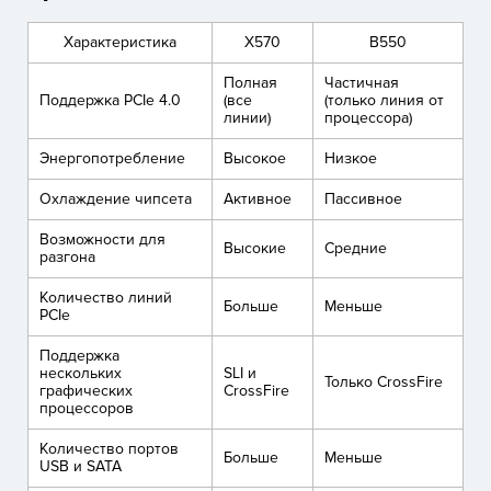
Характеристика
X570
B550
Полная
Частичная
Поддержка PCIe 4.0
(все
(только линия от
линии)
процессора)
Энергопотребление
Высокое
Низкое
Охлаждение чипсета
Активное
Пассивное
Возможности для
Высокие
Средние
разгона
Количество линий
Больше
Меньше
PCIe
Поддержка
нескольких
SLI и
Только CrossFire
графических
CrossFire
процессоров
Количество портов
Больше
Меньше
USB и SATA