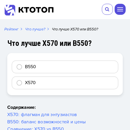
Рейтинг
Что лучше?
Что лучше X570 или B550?
Что лучше X570 или B550?
B550
X570
Содержание:
X570: флагман для энтузиастов
B550: баланс возможностей и цены
Сравнение: X570 vs B550