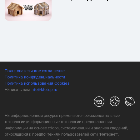
Пользовательское соглашение
Политика конфиденциальности
Политика использования Cookies
Написать нам
info@ktotop.ru
На информационном ресурсе применяются рекомендательные
технологии (информационные технологии предоставления
информации на основе сбора, систематизации и анализа сведений,
относящихся к предпочтениям пользователей сети "Интернет",