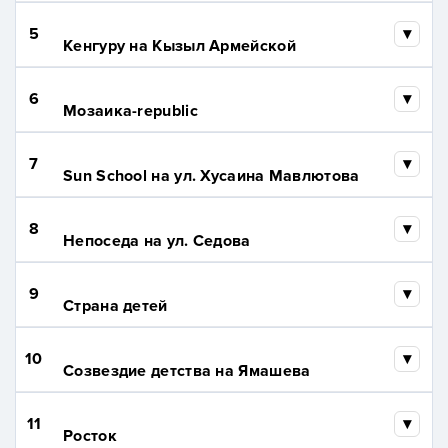
5
Кенгуру на Кызыл Армейской
6
Мозаика-republic
7
Sun School на ул. Хусаина Мавлютова
8
Непоседа на ул. Седова
9
Страна детей
10
Созвездие детства на Ямашева
11
Росток