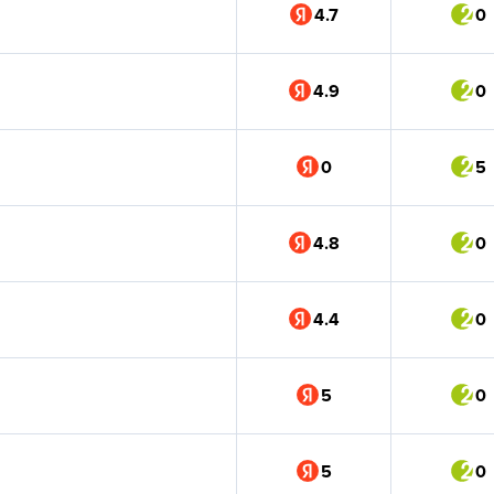
4.7
0
4.9
0
0
5
4.8
0
4.4
0
5
0
5
0