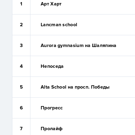
1
Арт Харт
2
Lancman school
3
Aurora gymnasium на Шаляпина
4
Непоседа
5
Alta School на просп. Победы
6
Прогресс
7
Пролайф