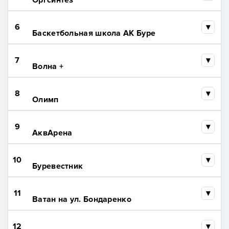
Оргсинтез
6
Баскетбольная школа АК Буре
7
Волна +
8
Олимп
9
АквАрена
10
Буревестник
11
Ватан на ул. Бондаренко
12