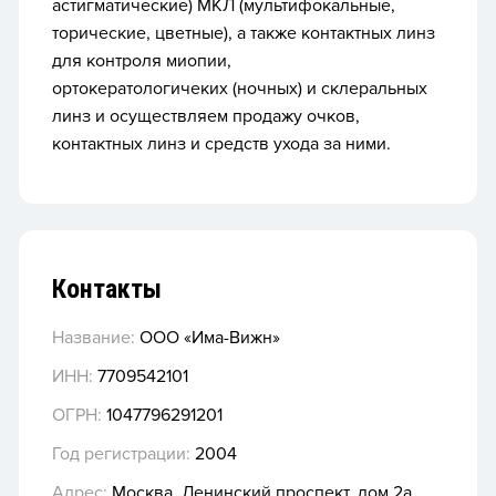
астигматические) МКЛ
(мультифокальные
,
торические, цветные), а также контактных линз
для контроля миопии,
ортокератологичеких
(ночных
) и склеральных
линз и осуществляем продажу очков,
контактных линз и средств ухода за ними.
Контакты
Название:
ООО «Има-Вижн»
ИНН:
7709542101
ОГРН:
1047796291201
Год регистрации:
2004
Адрес:
Москва, Ленинский проспект, дом 2а,