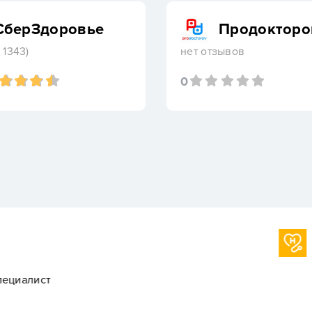
СберЗдоровье
Продокторо
 1343)
нет отзывов
0
Ольга
На приеме мы были с па
очень хорошая. Огромн