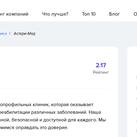
нг компаний
Что лучше?
Топ 10
Блог
О
ники
Астери-Мед
2.17
Рейтинг
огопрофильных клиник, которая оказывает
 реабилитации различных заболеваний. Наша
ной, безопасной и доступной для каждого. Мы
емимся оправдать это доверие.