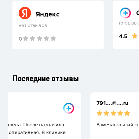
Яндекс
(отзывы:
нет отзывов
4.5
0
Последние отзывы
791....@....ru
Замечательный специалист