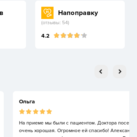
в
Напоправку
(отзывы: 54)
4.2
циентом. Доктора посещаем уже второй раз, она
ое ей спасибо! Александра Эммануиловна очень