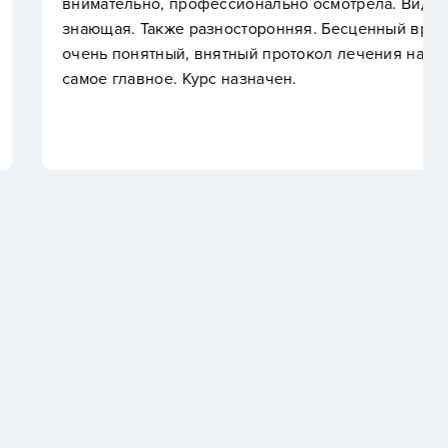
нально осмотрела. Видно, что она очень глубоко
оронняя. Бесценный врач! По итогу мы получили
й протокол лечения на ближайшие полгода, это
начен.