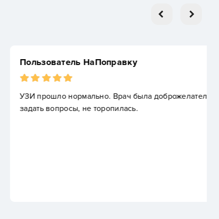
правку
 Врач была доброжелательной, дала возможность
опилась.