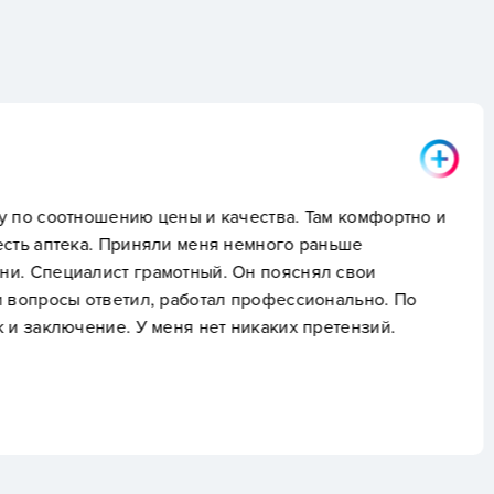
Пользователь НаПо
чества. Там комфортно и
УЗИ прошло нормально.
немного раньше
задать вопросы, не тор
Он пояснял свои
профессионально. По
икаких претензий.