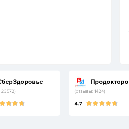
СберЗдоровье
Продокторо
 23572)
(отзывы: 1424)
4.7