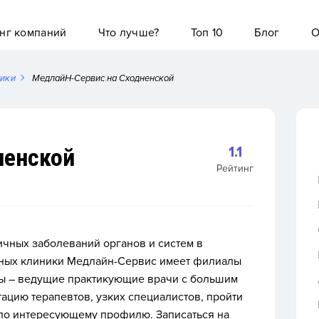
нг компаний
Что лучше?
Топ 10
Блог
О
ники
МедлайН-Сервис на Сходненской
ненской
1.1
Рейтинг
чных заболеваний органов и систем в
тных клиники Медлайн-Сервис имеет филиалы
ы – ведущие практикующие врачи с большим
тацию терапевтов, узких специалистов, пройти
по интересующему профилю. Записаться на