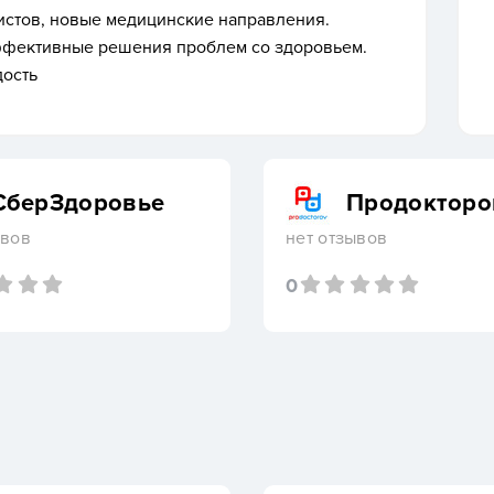
стов, новые медицинские направления.
ффективные решения проблем со здоровьем.
дость
СберЗдоровье
Продокторо
ывов
нет отзывов
0