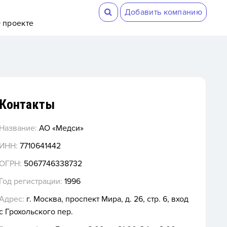
Добавить компанию
 проекте
Контакты
Название:
АО «Медси»
ИНН:
7710641442
ОГРН:
5067746338732
Год регистрации:
1996
Адрес:
г. Москва, проспект Мира, д. 26, стр. 6, вход
с Грохольского пер.