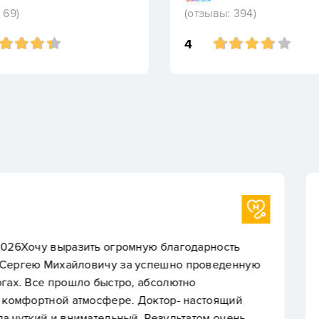
 69)
(отзывы: 394)
4
Пациент +7 913 70X
мную благодарность
Рекомендую эту клинику,
 успешно проведенную
Также персонал очень п
, абсолютно
 Доктор- настоящий
. Результатом очень