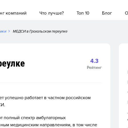
нг компаний
Что лучше?
Топ 10
Блог
О
ники
МЕДСИ в Грохольском переулке
реулке
4.3
Рейтинг
т успешно работает в частном российском
СИ.
ют полный спектр амбулаторных
вным медицинским направлениям, в том числе