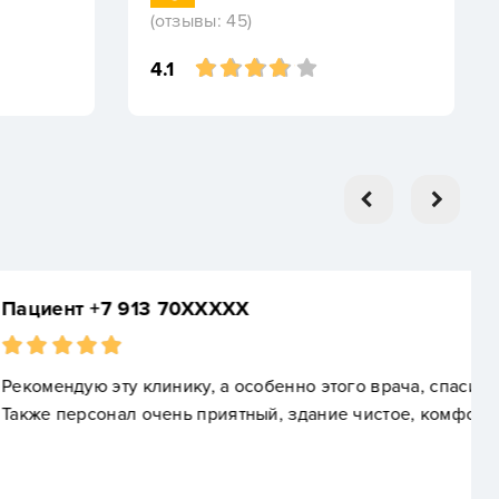
(отзывы: 45)
4.1
XXXX
 а особенно этого врача, спасибо большое ему.
риятный, здание чистое, комфортная обстановка.