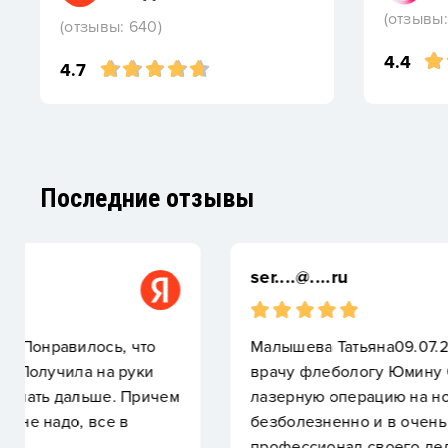
(отзывы:
(отзывы: 640)
4.4
4.7
Последние отзывы
ser....@....ru
Малышева Татьяна09.07.2026Хочу выразить огро
врачу флебологу Юмину Сергею Михайловичу за
лазерную операцию на ногах. Все прошло быстро
безболезненно и в очень комфортной атмосфере.
профессионал своего дела,чуткий и внимательный