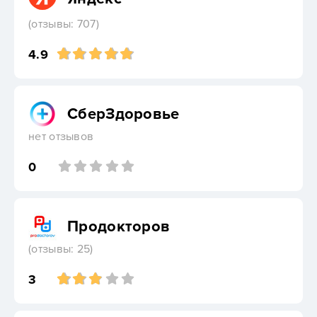
(отзывы: 707)
4.9
СберЗдоровье
нет отзывов
0
Продокторов
(отзывы: 25)
3