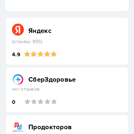
Яндекс
(отзывы: 855)
4.9
СберЗдоровье
нет отзывов
0
Продокторов