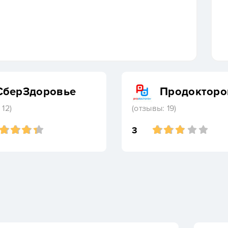
СберЗдоровье
Продокторо
 12)
(отзывы: 19)
3