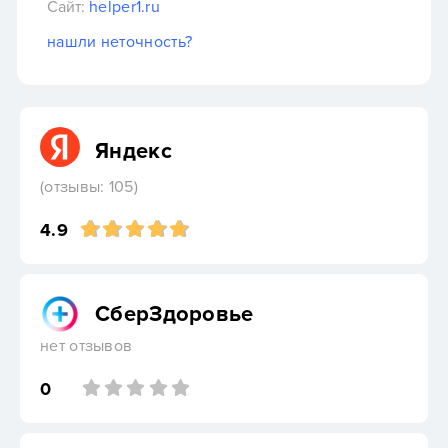
Сайт:
helper1.ru
нашли неточность?
Яндекс
(отзывы: 105)
4.9
СберЗдоровье
нет отзывов
0