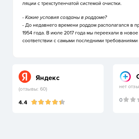
ляции с трех­сту­пен­ча­той сис­те­мой очис­тки.
- Ка­кие ус­ло­вия соз­да­ны в род­до­ме?
- До не­дав­не­го вре­мени род­дом рас­по­лагал­ся в п
1954 го­да. В и­юле 2017 го­да мы пе­ре­еха­ли в но­вое
со­от­ветс­твии с са­мыми пос­ледни­ми тре­бова­ни­ями
Яндекс
нет отз
(отзывы: 60)
0
4.4