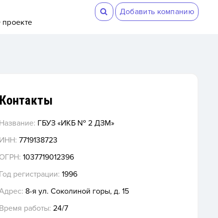
Добавить компанию
 проекте
Контакты
Название:
ГБУЗ «ИКБ № 2 ДЗМ»
ИНН:
7719138723
ОГРН:
1037719012396
Год регистрации:
1996
Адрес:
8-я ул. Соколиной горы, д. 15
Время работы:
24/7