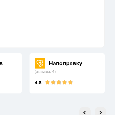
в
Напоправку
(отзывы: 4)
4.8