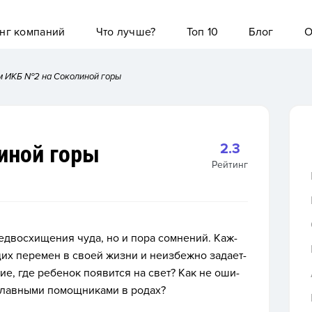
нг компаний
Что лучше?
Топ 10
Блог
О
м ИКБ №2 на Соколиной горы
иной горы
2.3
Рейтинг
д­восхи­щения чу­да, но и по­ра сом­не­ний. Каж­
их пе­ремен в сво­ей жиз­ни и не­из­бежно за­да­ет­
ние, где ре­бенок по­явит­ся на свет? Как не оши­
глав­ны­ми по­мощ­ни­ками в ро­дах?