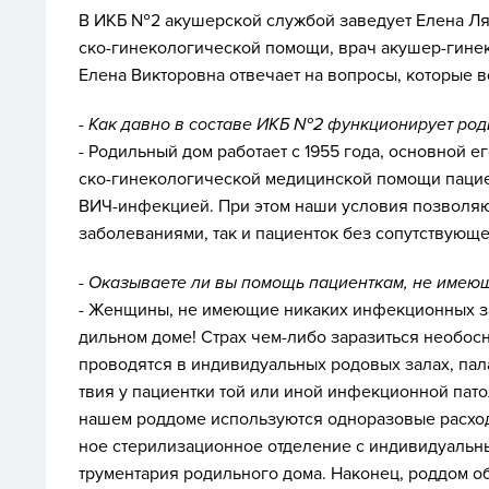
В ИКБ №2 аку­шер­ской служ­бой за­веду­ет Еле­на Ля­л
ско-ги­неко­логи­чес­кой по­мощи, врач аку­шер-ги­нек
Еле­на Вик­то­ров­на от­ве­ча­ет на воп­ро­сы, ко­торые
- Как дав­но в сос­та­ве ИКБ №2 фун­кци­они­ру­ет ро­
- Ро­диль­ный дом ра­бота­ет с 1955 го­да, ос­новной ег
ско-ги­неко­логи­чес­кой ме­дицин­ской по­мощи па­ци­
ВИЧ-ин­фекци­ей. При этом на­ши ус­ло­вия поз­во­ля­ю
за­боле­вани­ями, так и па­ци­ен­ток без со­путс­тву­ющ
- Ока­зыва­ете ли вы по­мощь па­ци­ен­ткам, не име­ю
- Жен­щи­ны, не име­ющие ни­каких ин­фекци­он­ных за­
диль­ном до­ме! Страх чем-ли­бо за­разить­ся не­обос­но
про­водят­ся в ин­ди­виду­аль­ных ро­довых за­лах, па­л
твия у па­ци­ен­тки той или иной ин­фекци­он­ной па­т
на­шем род­до­ме ис­поль­зу­ют­ся од­но­разо­вые рас­хо
ное сте­рили­заци­он­ное от­де­ление с ин­ди­виду­аль­
тру­мен­та­рия ро­диль­но­го до­ма. На­конец, род­дом о