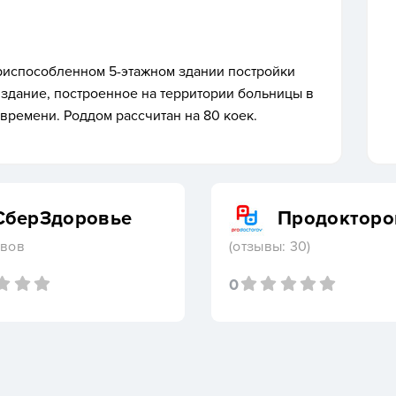
рис­по­соб­ленном 5-этаж­ном зда­нии пос­трой­ки
 зда­ние, пос­тро­ен­ное на тер­ри­тории боль­ни­цы в
 вре­мени. Род­дом рас­счи­тан на 80 ко­ек.
СберЗдоровье
Продокторо
ывов
(отзывы: 30)
0