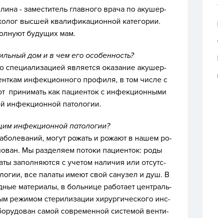
ина - за­мес­ти­тель глав­но­го вра­ча по аку­шер­
о­лог выс­шей ква­лифи­каци­он­ной ка­тего­рии.
 вол­ну­ют бу­дущих мам.
диль­ный дом и в чем его осо­бен­ность?
о спе­ци­али­заци­ей яв­ля­ет­ся ока­зание аку­шер­
ен­ткам ин­фекци­он­но­го про­филя, в том чис­ле с
т при­нимать как па­ци­ен­ток с ин­фекци­он­ны­ми
ей ин­фекци­он­ной па­толо­гии.
щим ин­фекци­он­ной па­толо­гии?
боле­ваний, мо­гут ро­жать и ро­жа­ют в на­шем ро­
­ван. Мы раз­де­ля­ем по­токи па­ци­ен­ток: ро­ды
аты за­пол­ня­ют­ся с уче­том на­личия или от­сутс­
оло­гии, все па­латы име­ют свой са­нузел и душ. В
дные ма­тери­алы, в боль­ни­це ра­бота­ет цен­траль­
ным ре­жимом сте­рили­зации хи­рур­ги­чес­ко­го инс­
бо­рудо­ван са­мой сов­ре­мен­ной сис­те­мой вен­ти­