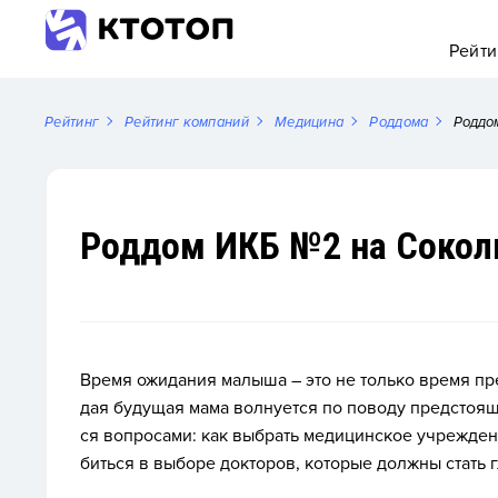
Рейти
Рейтинг
Рейтинг компаний
Медицина
Роддома
Роддо
Роддом ИКБ №2 на Сокол
Вре­мя ожи­дания ма­лыша – это не толь­ко вре­мя пре
дая бу­дущая ма­ма вол­ну­ет­ся по по­воду пред­сто­ящ
ся воп­ро­сами: как выб­рать ме­дицин­ское уч­режде­
бить­ся в вы­боре док­то­ров, ко­торые дол­жны стать 