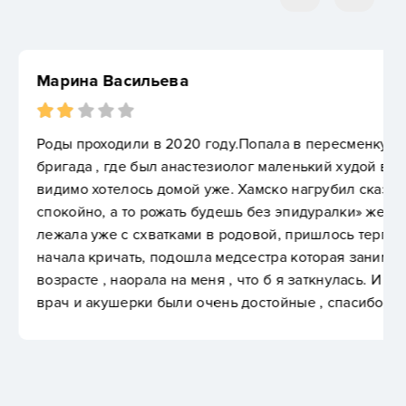
году.Попала в пересменку.7:50 была ночная
езиолог маленький худой врач и жутко вредный,
же. Хамско нагрубил сказал « заткнись и лежи
удешь без эпидуралки» жестоко, но делать нечего,
в родовой, пришлось терпеть. Потом при родах
 медсестра которая занимается детьми , бабка в
ня , что б я заткнулась. И все в таком ключе.А
чень достойные , спасибо огромное им!