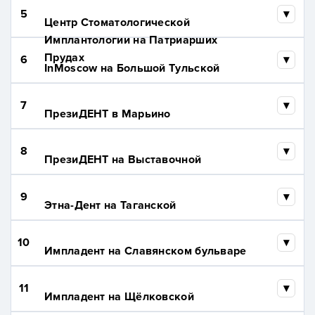
5
Центр Стоматологической
Имплантологии на Патриарших
Прудах
6
InMoscow на Большой Тульской
7
ПрезиДЕНТ в Марьино
8
ПрезиДЕНТ на Выставочной
9
Этна-Дент на Таганской
10
Импладент на Славянском бульваре
11
Импладент на Щёлковской