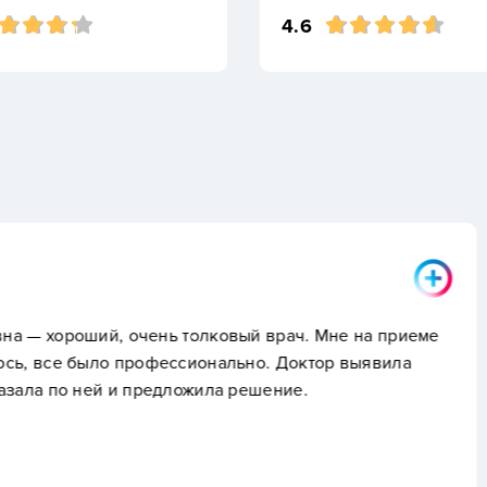
4.6
Алексей
й врач. Мне на приеме
Отличные врачи и хоро
но. Доктор выявила
ешение.