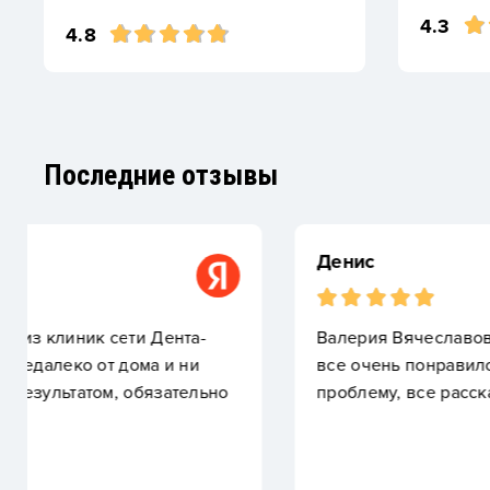
4.3
4.8
Последние отзывы
Денис
Валерия Вячеславовна — хороший, очень толковы
все очень понравилось, все было профессиональ
проблему, все рассказала по ней и предложила р