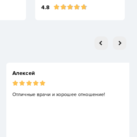
4.8
шее отношение!