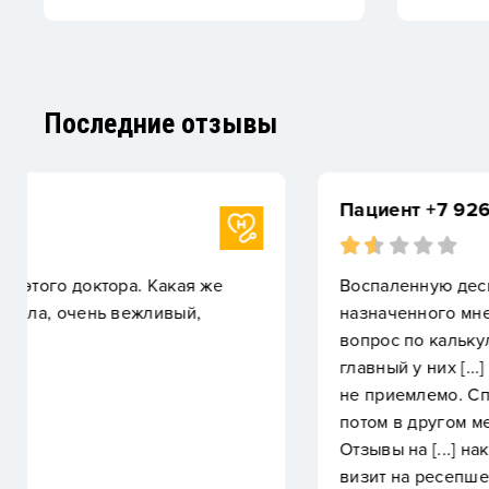
Последние отзывы
Пациент +7 926 73XXXXX
Воспаленную десну, с которой я обратилась в ито
назначенного мне, не могли убрать. Но отношени
вопрос по калькуляции стоимости лечения и вопр
главный у них [...] начал агрессивно реагировать
не приемлемо. Спрашивается, платить такие ден
потом в другом месте имеет ли смысл? Знала бы,
Отзывы на [...] накрутили, на что и повелась. Сер
визит на ресепшен. Персонал, душное помещение. 