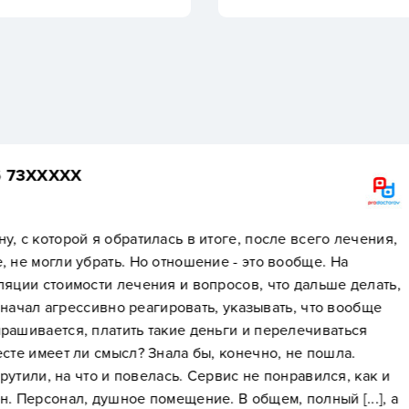
Пациент +7 985 36
ге, после всего лечения,
Доступность, около дом
е - это вообще. На
осов, что дальше делать,
, указывать, что вообще
ьги и перелечиваться
 конечно, не пошла.
вис не понравился, как и
В общем, полный [...], а