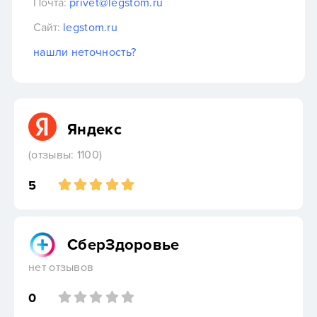
Почта:
privet@legstom.ru
Сайт:
legstom.ru
нашли неточность?
Яндекс
(отзывы: 1100)
5
СберЗдоровье
нет отзывов
0