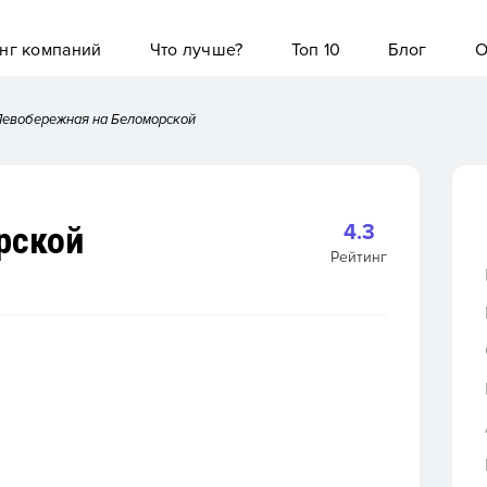
нг компаний
Что лучше?
Топ 10
Блог
О
евобережная на Беломорской
рской
4.3
Рейтинг