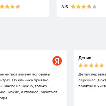
3.5
Денис
т замену половины
Делал перевязку раны.
о клиника приятно
персонал. Доктор меня 
не нужно, только
приятно и чистенько. В
, а главное, работают