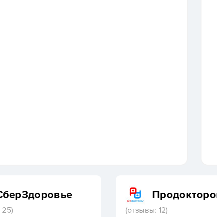
СберЗдоровье
Продокторо
 25)
(отзывы: 12)