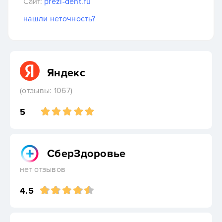
Сайт:
prezi-dent.ru
нашли неточность?
Яндекс
(отзывы: 1067)
5
СберЗдоровье
нет отзывов
4.5