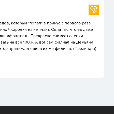
Эльнура Ну
попал" в прикус с первого раза
Недавно посе
 имплант. Села так, что ее даже
обслуживания
 Прекрасно снимает слепки.
клинике чист
0%. А вот сам филиал на Демьяна
внимательные
т еще в их же филиале (Президент)
все вопросы.
уверенностью
качественное