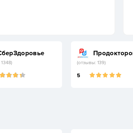
СберЗдоровье
Продокторо
 1348)
(отзывы: 139)
5