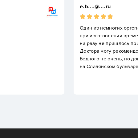
e.b....@....ru
Один из немногих ортопедов, который "
при изготовлении временной коронки на
ни разу не пришлось пришлифовывать.
Доктора могу рекомендовать на все 10
Бедного не очень, но доктор принимае
на Славянском бульваре