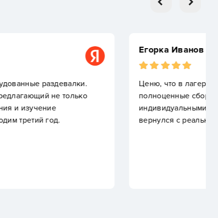
 не просто «оздоровительный» баскетбол, а
 с двумя тренировками в день. Работают над
авыками, проводят товарищеские матчи. Ребенок
ым прогрессом в дриблинге.