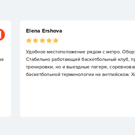
Егорка Иванов
орудованные раздевалки.
Ценю, что в лагере
 предлагающий не только
полноценные сборы
вания и изучение
индивидуальными н
Ходим третий год.
вернулся с реальн