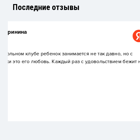
Последние отзывы
Elena Ershova
Удобное местоположение рядом с метро. Об
т на
Стабильно работающий баскетбольный клуб,
тренировки, но и выездные лагеря, соревно
баскетбольной терминологии на английском. 