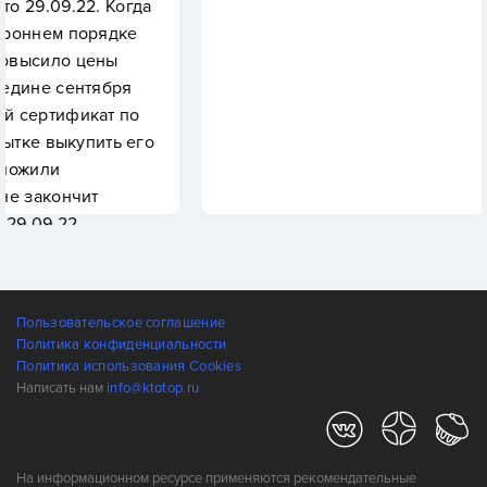
. Когда
орядке
ены
тября
кат по
пить его
т
во
вое
Заранее
Пользовательское соглашение
Политика конфиденциальности
роннем
Политика использования Cookies
к
Написать нам
info@ktotop.ru
лся
слышано
На информационном ресурсе применяются рекомендательные