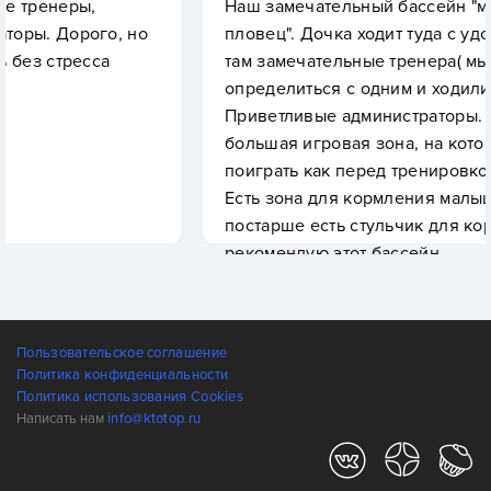
Наш замечательный бассейн "маленький
, но
пловец". Дочка ходит туда с удовольствием, 
там замечательные тренера( мы так и не смог
определиться с одним и ходили к нескольким)
Приветливые администраторы. Так же там
большая игровая зона, на которой можно
поиграть как перед тренировкой так и после.
Есть зона для кормления малышей, для деток
постарше есть стульчик для кормления. Всем
рекомендую этот бассейн
Пользовательское соглашение
Политика конфиденциальности
Политика использования Cookies
Написать нам
info@ktotop.ru