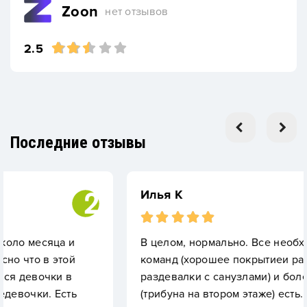
Zoon
нет отзывов
2.5
Последние отзывы
Илья К
 и
В целом, нормально. Все необходимое для
ой
команд (хорошее покрытиеи разметка на пол
в
раздевалки с санузлами) и болельщиков
ть
(трибуна на втором этаже) есть. Немного не