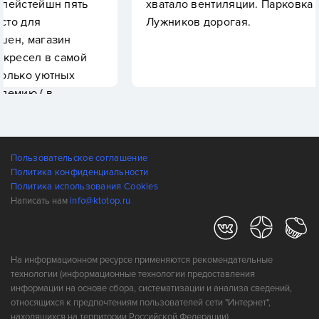
ять
хватало вентиляции. Парковка на территори
Лужников дорогая.
мой
х
 Также
ровок
Пользовательское соглашение
ельный
Политика конфиденциальности
о два
Политика использования Cookies
нера,
Написать нам
info@ktotop.ru
На информационном ресурсе применяются рекомендательные
технологии (информационные технологии предоставления
информации на основе сбора, систематизации и анализа сведений,
относящихся к предпочтениям пользователей сети "Интернет",
находящихся на территории Российской Федерации)