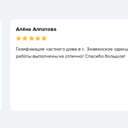
Yuriy Mihaylenko
 одинцовского района. Все
Обращались по рем
ьшое!
удобное время, дом
запустили! Огромно