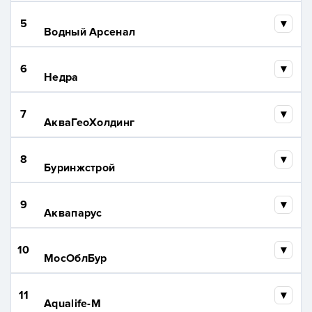
5
Водный Арсенал
6
Недра
7
АкваГеоХолдинг
8
Буринжстрой
9
Аквапарус
10
МосОблБур
11
Aqualife-M