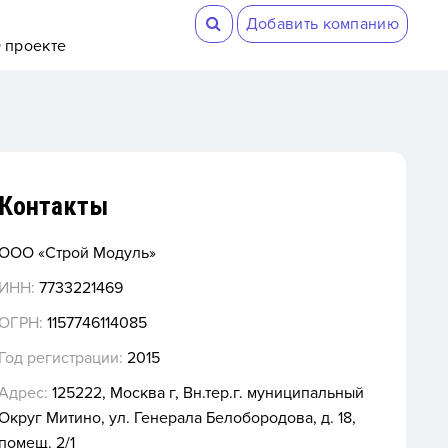
Добавить компанию
 проекте
Контакты
ООО «Строй Модуль»
ИНН:
7733221469
ОГРН:
1157746114085
Год регистрации:
2015
Адрес:
125222, Москва г, Вн.тер.г. муниципальный
Округ Митино, ул. Генерала Белобородова, д. 18,
помещ. 2/1