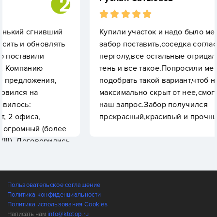
ивший
Купили участок и надо было между соседя
овлять
забор поставить,соседка согласилась тольк
перголу,все остальные отрицала,что у нее 
тень и все такое.Попросили менеджера нам
ия,
подобрать такой вариант,чтоб наш участок 
максимально скрыт от нее,смогли реализов
наш запрос.Забор получился
прекрасный,красивый и прочный.
(более
орились
, в
ил,
у меня
Пользовательское соглашение
й
Политика конфиденциальности
нно,
Политика использования Cookies
или к
Написать нам
info@ktotop.ru