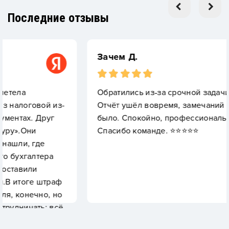
Последние отзывы
Зачем Д.
Обратились из‑за срочной задачи — не подвел
из-
Отчёт ушёл вовремя, замечаний от налоговой 
г
было. Спокойно, профессионально, без суеты.
Спасибо команде. ⭐️⭐️⭐️⭐️⭐️
аф
но
всё
х