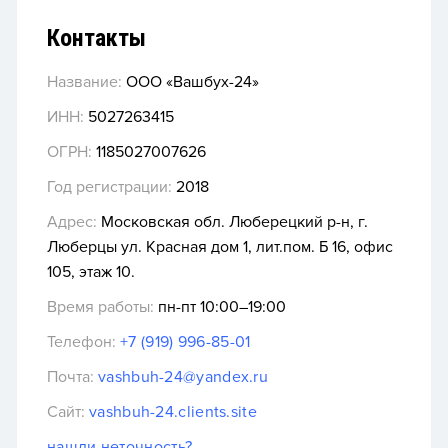
Контакты
Название:
ООО «Вашбух-24»
ИНН:
5027263415
ОГРН:
1185027007626
Год регистрации:
2018
Адрес:
Московская обл. Люберецкий р-н, г.
Люберцы ул. Красная дом 1, лит.пом. Б 16, офис
105, этаж 10.
Время работы:
пн-пт 10:00–19:00
Телефон:
+7 (919) 996-85-01
Почта:
vashbuh-24@yandex.ru
Сайт:
vashbuh-24.clients.site
нашли неточность?