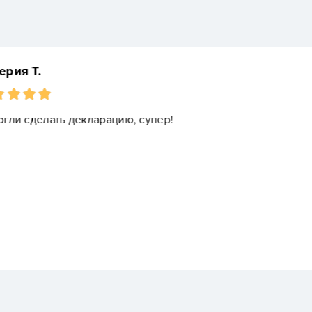
Марик
Обратился в "Верное
организации. Услуга
Всем рекомендую к с