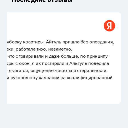
Людмила
дания,
Прекрасно все! Начиная от общения с адми
организовали быстро, нет никаких скрытых
ипу
окна до и после, но это большая разница. 
сила
девушка их отмыла до скрипа! Всем реком
ти,
компанию!
анный