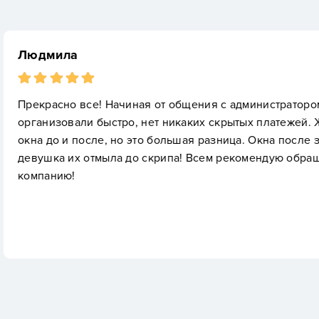
Надежда Т.
нистратором, сама уборка. Все
Заказываю уборку
 платежей. Жаль не сделала
работают очень х
Окна после застройщика,
собираюсь. Спас
ендую обращаться в эту