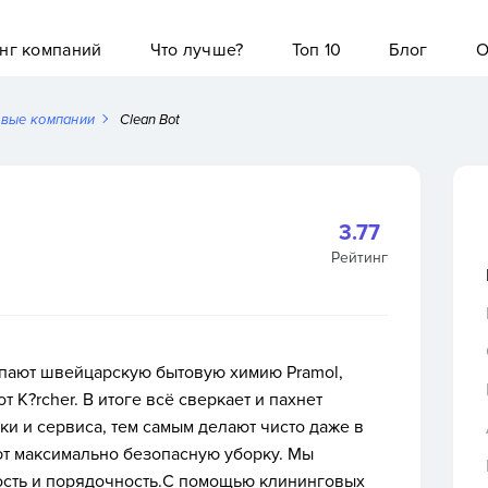
нг компаний
Что лучше?
Топ 10
Блог
О
овые компании
Clean Bot
3.77
Рейтинг
пают швейцарскую бытовую химию Pramol,
K?rcher. В итоге всё сверкает и пахнет
и и сервиса, тем самым делают чисто даже в
ют максимально безопасную уборку. Мы
ость и порядочность.С помощью клининговых