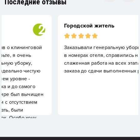
Последние отзывы
Городской житель
овой
Заказывали генеральную уборку после ремо
в номерах отеля, справились на 5+, четкая и
слаженная работа на всех этапах от приема
тую
заказа до сдачи выполненных работ.
о
ищен
ем
чу
и