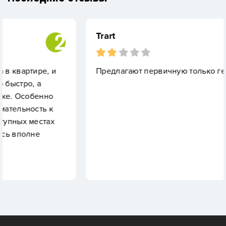
Trart
 и
Предлагают первичную только генеральную
о
к
ах