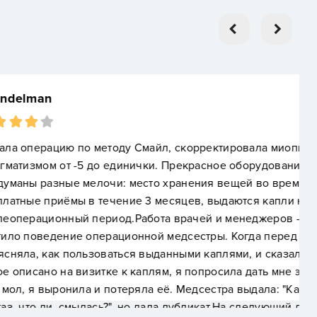
оду Смайл, скорректировала миопию с
 единички. Прекрасное оборудование, также
и: место хранения вещей во время операции,
чение 3 месяцев, выдаются капли на
од.Работа врачей и менеджеров - отлично, но
ационной медсестры. Когда перед операцией она
ться выданными каплями, и сказала, что всё то же
е к каплям, я попросила дать мне эту визитку ещё
потеряла её. Медсестра выдала: "Как потеряли? В
?", но дала дубликат.На следующий день, придя на