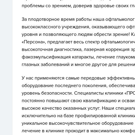
проблемы со зрением, доверив здоровье своих г
За плодотворное время работы наша офтальмолог
высококлассного учреждения, оказывающего офт
уровня и позволяющего людям обрести зрение! Кл
«Персона», предлагает весь спектр офтальмологич
высокоточная диагностика, лазерная коррекция зр
факоэмульсификация катаракты, лечение глаукомы
глазных заболеваний и многое другое для решени
У нас применяются самые передовые эффективные
оборудование последнего поколения, обеспечив
уровень безопасности. Специалисты клиники «ПР
постоянно повышают свою квалификацию и осваив
высокое качество оказанных услуг. Наши специал
исключительно на базе профилированной клиники
уникальное высокочувствительное оборудование 
лечение в клинике проходит в максимально комфор