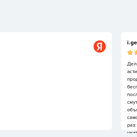
i.gendelman
Делала операцию по мет
астигматизмом от -5 до
продуманы разные мелоч
бесплатные приёмы в те
послеоперационный пери
смутило поведение опер
объясняла, как пользова
самое описано на визитк
раз: мол, я выронила и 
унитаз, что ли, смылась