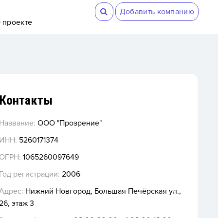
Добавить компанию
 проекте
Контакты
Название:
ООО "Прозрение"
ИНН:
5260171374
ОГРН:
1065260097649
Год регистрации:
2006
Адрес:
Нижний Новгород, Большая Печёрская ул.,
26, этаж 3