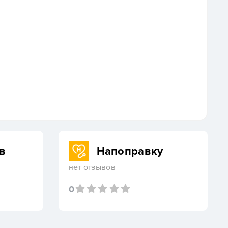
в
Напоправку
нет отзывов
0