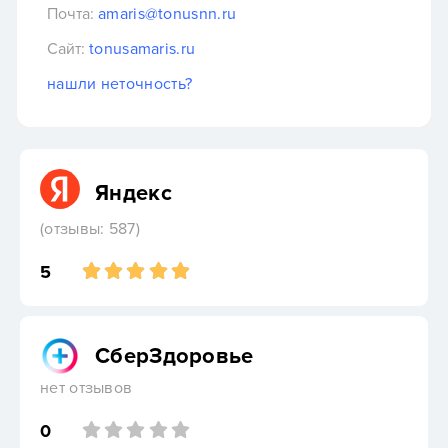
Почта:
amaris@tonusnn.ru
Сайт:
tonusamaris.ru
нашли неточность?
Яндекс
(отзывы: 587)
5
СберЗдоровье
нет отзывов
0