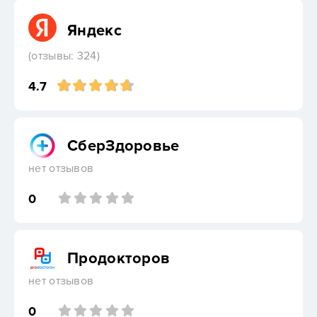
Яндекс
(отзывы: 324)
4.7
СберЗдоровье
нет отзывов
0
Продокторов
нет отзывов
0