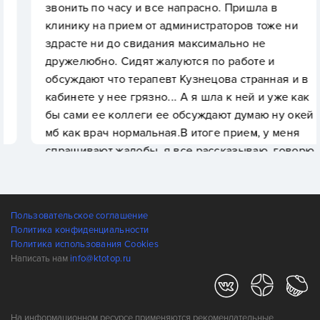
звонить по часу и все напрасно. Пришла в
клинику на прием от администраторов тоже ни
здрасте ни до свидания максимально не
дружелюбно. Сидят жалуются по работе и
обсуждают что терапевт Кузнецова странная и в
кабинете у нее грязно... А я шла к ней и уже как
бы сами ее коллеги ее обсуждают думаю ну окей
мб как врач нормальная.В итоге прием, у меня
спрашивают жалобы, я все рассказываю, говорю
чем лечилась. Врач гуглит что за препарат я
принимала и читает, рассказывает свои истории
с другой работы и со времен учёбы из за чего
Пользовательское соглашение
прием еще дольше. Очень странно себя ведет и
Политика конфиденциальности
по итогу такая ну да, горло воспалено, хрипы
Политика использования Cookies
есть, но вы недостаточно больны для
Написать нам
info@ktotop.ru
больничного, но приходите ко мне ещё на прием
и вот еще анализы сдайте . Самый дикий и
странный поход в клинику в жизни, больше не
На информационном ресурсе применяются рекомендательные