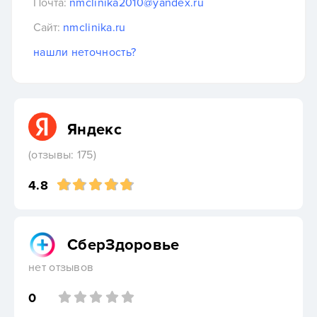
Почта:
nmclinika2010@yandex.ru
Сайт:
nmclinika.ru
нашли неточность?
Яндекс
(отзывы: 175)
4.8
СберЗдоровье
нет отзывов
0