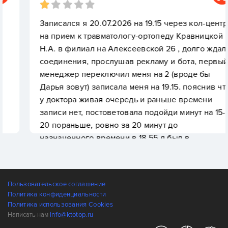
Записался я 20.07.2026 на 19.15 через кол-центр,
на прием к травматологу-ортопеду Кравницкой
Н.А. в филиал на Алексеевской 26 , долго ждал
соединения, прослушав рекламу и бота, первый
менеджер переключил меня на 2 (вроде бы
Дарья зовут) записала меня на 19.15. пояснив что
у доктора живая очередь и раньше времени
записи нет, постоветовала подойди минут на 15-
20 пораньше, ровно за 20 минут до
назначенного времени в 18.55 я был в
регистратуре на 3 этаже, девушки мило
улыбнувшись удивились и сказали что прием
окончен и врач уже ушел...могут меня записать
Пользовательское соглашение
на четверг...сказать что я был огорчен и
Политика конфиденциальности
расстроен не то слово...качество обслуживания
Политика использования Cookies
и организация как в самой захудалой районной
Написать нам
info@ktotop.ru
поликлинике там и то предупреждают заранее