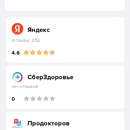
Яндекс
(отзывы: 215)
4.6
СберЗдоровье
нет отзывов
0
Продокторов