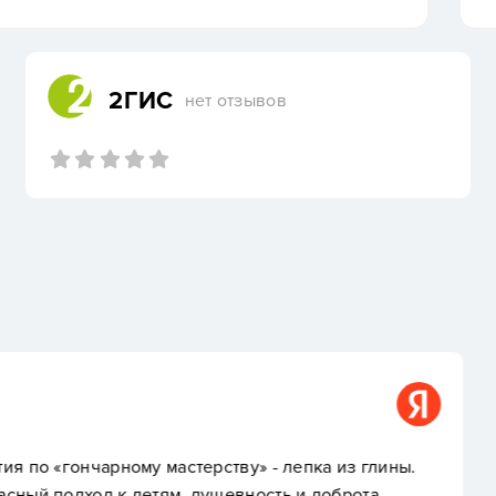
2ГИС
нет отзывов
Анастасия Б.
ву» - лепка из глины.
Плюсы: удобное располо
вность и доброта,
малое количество деток