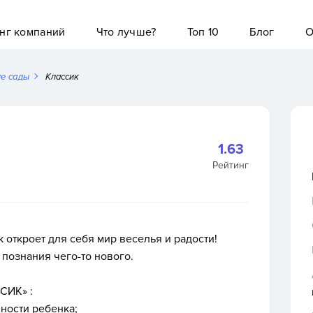
нг компаний
Что лучше?
Топ 10
Блог
О
ие сады
Классик
1.63
Рейтинг
откроет для себя мир веселья и радости!
познания чего-то нового.
СИК» :
ности ребенка;