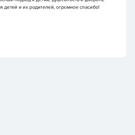
ромное спасибо!
Кристина Вячеславовна 
практически сразу с не