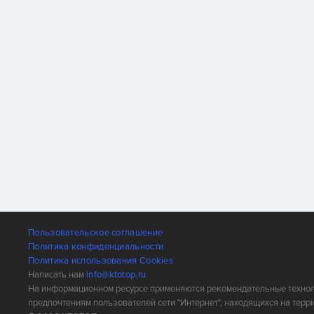
Пользовательское соглашение
Политика конфиденциальности
Политика использования Cookies
Написать нам
info@ktotop.ru
На информационном ресурсе применяются рекомендательные техноло
предпочтениям пользователей сети "Интернет", находящихся на терр