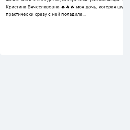
🔥🔥🔥 моя дочь, которая шугается взрослых,
й поладила…