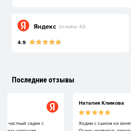
Яндекс
(отзывы: 42)
4.9
Последние отзывы
Наталия Климова
Ходим с сыном на занятия по «гончарному мастерст
Очень нравится, прекрасный подход к детям, душе