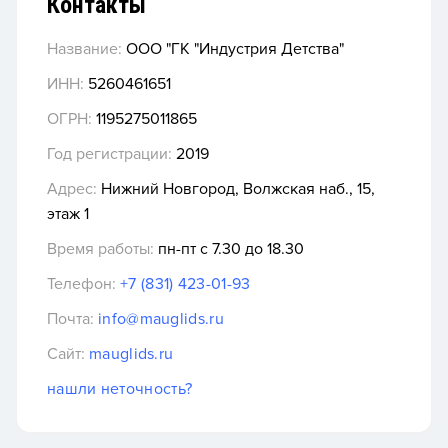
Контакты
Название:
ООО "ГК "Индустрия Детства"
ИНН:
5260461651
ОГРН:
1195275011865
Год регистрации:
2019
Адрес:
Нижний Новгород, Волжская наб., 15,
этаж 1
Время работы:
пн-пт с 7.30 до 18.30
Телефон:
+7 (831) 423-01-93
Почта:
info@mauglids.ru
Сайт:
mauglids.ru
нашли неточность?