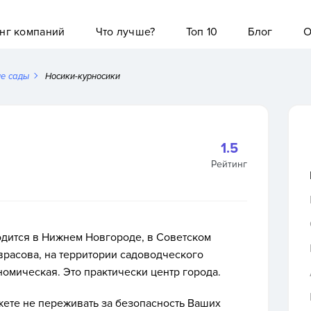
нг компаний
Что лучше?
Топ 10
Блог
О
ие сады
Носики-курносики
1.5
Рейтинг
одится в Нижнем Новгороде, в Советском
аврасова, на территории садоводческого
омическая. Это практически центр города.
жете не переживать за безопасность Ваших