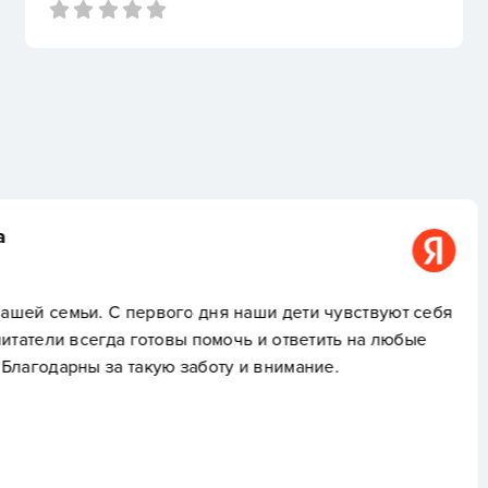
Нарине Г.
аши дети чувствуют себя
Лучший садик. Уже трет
ь и ответить на любые
персонал 100 из 100!!!
и внимание.