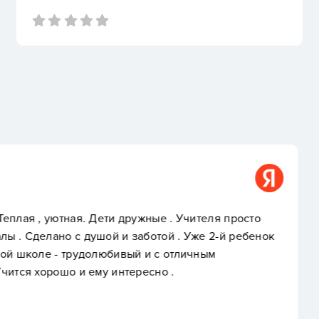
Алена Волкова
ные . Учителя просто
Отличная школа ,уроки 
отой . Уже 2-й ребенок
и с отличным
сно .