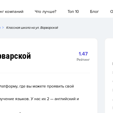
нг компаний
Что лучше?
Топ 10
Блог
О
ы
Классная школа на ул. Варварской
рварской
1.47
Рейтинг
атформу, где вы можете проявить свой
учение языков. У нас их 2 — английский и