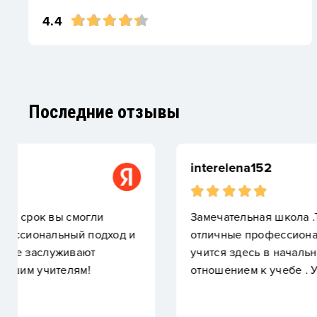
4.4
Последние отзывы
interelena152
Замечательная школа .Теплая , уютная. Дети друж
отличные профессионалы . Сделано с душой и заб
учится здесь в начальной школе - трудолюбивый 
отношением к учебе . Учится хорошо и ему интере