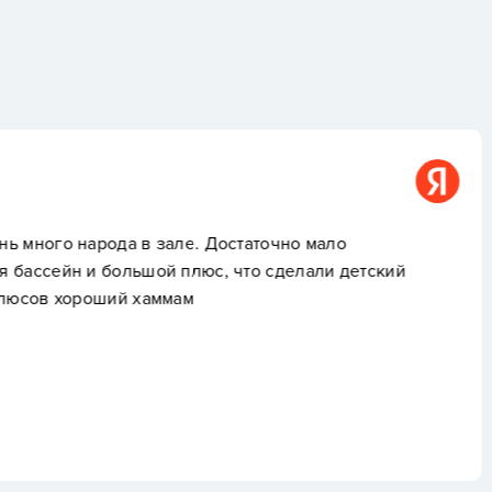
сергей лукин
статочно мало
Все на уровне за сво
что сделали детский