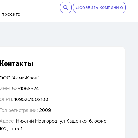
Добавить компанию
 проекте
Контакты
ООО "Алми-Кров"
ИНН:
5261068524
ОГРН:
1095261002100
Год регистрации:
2009
Адрес:
Нижний Новгород, ул Кащенко, 6, офис
102, этаж 1