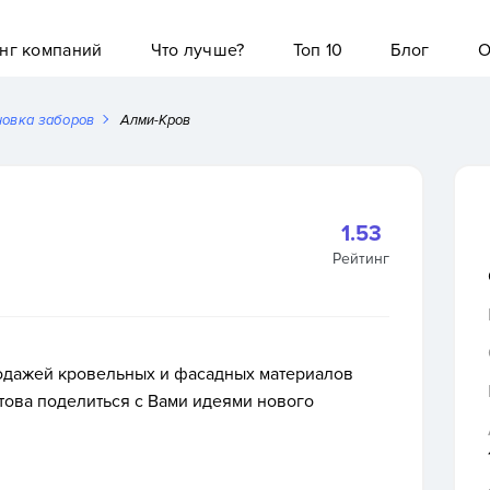
нг компаний
Что лучше?
Топ 10
Блог
О
новка заборов
Алми-Кров
1.53
Рейтинг
родажей кровельных и фасадных материалов
отова поделиться с Вами идеями нового